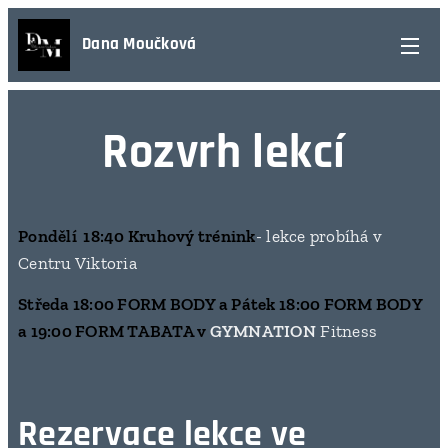
Dana Moučková
Rozvrh lekcí
Pondělí 18:40 Kruhový trénink
- lekce probíhá v
Centru Viktoria
Středa 18:00 FORM BODY
a Pátek 18:00 FORM BODY
a 19:00 FORM TABATA v
GYMNATION
Fitness
Rezervace lekce ve